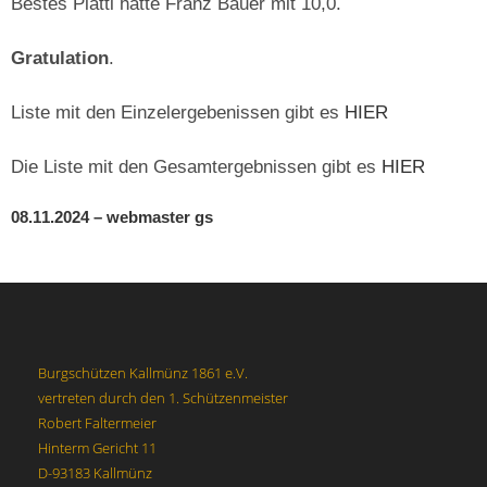
Bestes Plattl hatte Franz Bauer mit 10,0.
Gratulation
.
Liste mit den Einzelergebenissen gibt es
HIER
Die Liste mit den Gesamtergebnissen gibt es
HIER
08.11.2024 – webmaster gs
Burgschützen Kallmünz 1861 e.V.
vertreten durch den 1. Schützenmeister
Robert Faltermeier
Hinterm Gericht 11
D-93183 Kallmünz