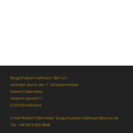
Burgschützen Kallmünz 1861 e.V.
vertreten durch den 1. Schützenmeister
Robert Faltermeier
Hinterm Gericht 11
D-93183 Kallmünz
E-mail Robert Faltermeier: burgschuetzen.kallmuenz@arcor.de
Tel.: +49 9473 950 9848