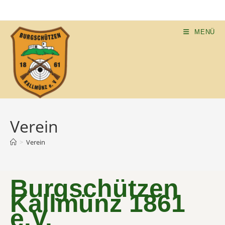
MENÜ
Verein
>
Verein
Burgschützen
Kallmünz 1861
e.V.