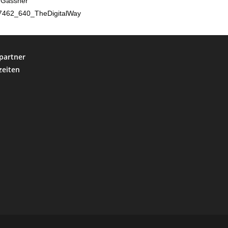
d Gassner
57462_640_TheDigitalWay
partner
zeiten