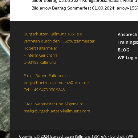
Bilder Beitrag 03.05.2024 Königsproklamation: Rolan
Bild arrow Beitrag Sommerfest 01.09.2024: arrow-15
Burgschützen Kallmünz 1861 e.V.
Ansprech
vertreten durch den 1. Schützenmeister
Trainings
Robert Faltermeier
BLOG
Hinterm Gericht 11
WP Login
D-93183 Kallmünz
E-mail Robert Faltermeier:
burgschuetzen.kallmuenz@arcor.de
Tel.: +49 9473 950 9848
E-Mail webmaster und Allgemein:
mail@burgschuetzen-kallmuenz.com
Copyright © 2024 Burgschützen Kallmünz 1861 e.V. - build with WP