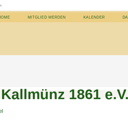
münz 1861 e.V.
m
HOME
MITGLIED WERDEN
KALENDER
DA
Kallmünz 1861 e.V
el