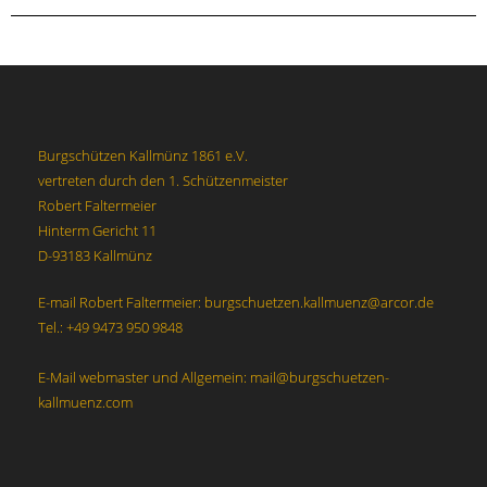
Burgschützen Kallmünz 1861 e.V.
vertreten durch den 1. Schützenmeister
Robert Faltermeier
Hinterm Gericht 11
D-93183 Kallmünz
E-mail Robert Faltermeier: burgschuetzen.kallmuenz@arcor.de
Tel.: +49 9473 950 9848
E-Mail webmaster und Allgemein: mail@burgschuetzen-
kallmuenz.com