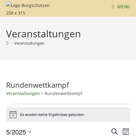
MENÜ
Veranstaltungen
>
Veranstaltungen
Rundenwettkampf
Veranstaltungen
Rundenwettkampf
Es wurden keine Ergebnisse gefunden.
H
i
n
5/2025
V
V
S
w
M
e