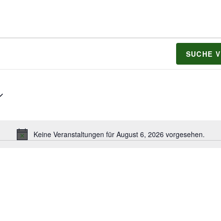
SUCHE 
Keine Veranstaltungen für August 6, 2026 vorgesehen.
H
i
n
w
e
i
s