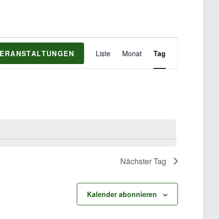
V
VERANSTALTUNGEN
Liste
Monat
Tag
e
r
a
n
s
t
a
l
t
Nächster Tag
u
n
g
Kalender abonnieren
A
n