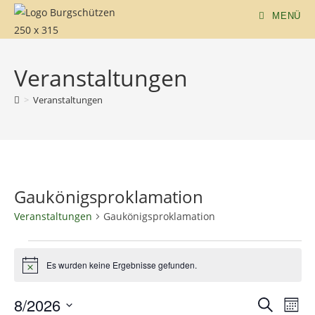
MENÜ
Veranstaltungen
>
Veranstaltungen
Gaukönigsproklamation
Veranstaltungen
Gaukönigsproklamation
Es wurden keine Ergebnisse gefunden.
H
i
n
8/2026
V
V
S
w
M
e