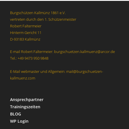
s
n
i
Burgschützen Kallmünz 1861 e.V.
S
c
vertreten durch den 1. Schützenmeister
u
h
Robert Faltermeier
t
c
Hinterm Gericht 11
e
h
D-93183 Kallmünz
n
e
E-mail Robert Faltermeier: burgschuetzen.kallmuenz@arcor.de
-
u
Tel.: +49 9473 950 9848
N
n
a
d
E-Mail webmaster und Allgemein: mail@burgschuetzen-
v
kallmuenz.com
A
i
n
g
s
a
Ansprechpartner
t
i
Trainingszeiten
i
c
BLOG
o
h
WP Login
n
t