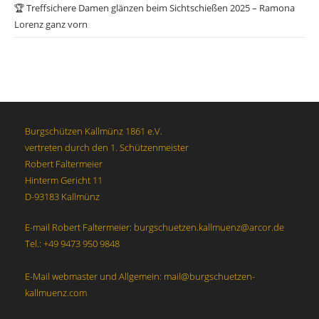
🏆 Treffsichere Damen glänzen beim Sichtschießen 2025 – Ramona
Lorenz ganz vorn
Burgschützen Kallmünz 1861 e.V.
vertreten durch den 1. Schützenmeister
Robert Faltermeier
Hinterm Gericht 11
D-93183 Kallmünz
E-mail Robert Faltermeier: burgschuetzen.kallmuenz@arcor.de
Tel.: +49 9473 950 9848
E-Mail webmaster und Allgemein: mail@burgschuetzen-
kallmuenz.com