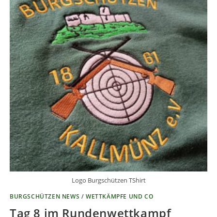
Logo Burgschützen TShirt
BURGSCHÜTZEN NEWS
/
WETTKÄMPFE UND CO
Tag 8 im Rundenwettkampf