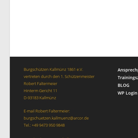
Burgschützen Kallmünz 1861 e.V.
Ansprech
vertreten durch den 1. Schützenmeister
Trainings
Robert Faltermeier
BLOG
Hinterm Gericht 11
WP Login
D-93183 Kallmünz
E-mail Robert Faltermeier:
burgschuetzen.kallmuenz@arcor.de
Tel.: +49 9473 950 9848