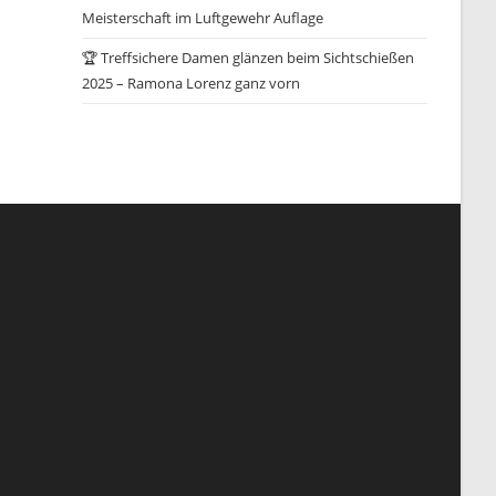
Meisterschaft im Luftgewehr Auflage
🏆 Treffsichere Damen glänzen beim Sichtschießen
2025 – Ramona Lorenz ganz vorn