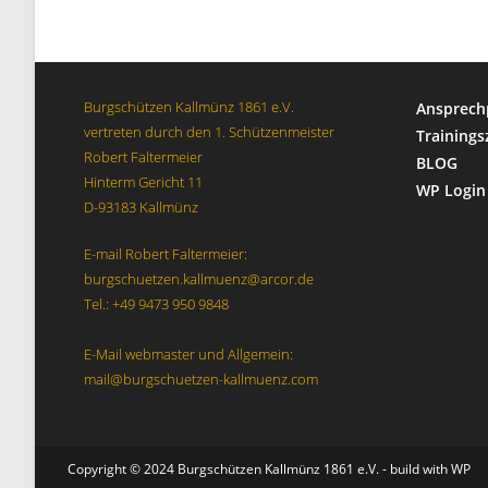
t
n
e
a
c
n
h
,
Burgschützen Kallmünz 1861 e.V.
Ansprech
V
N
vertreten durch den 1. Schützenmeister
Trainings
e
a
Robert Faltermeier
BLOG
r
Hinterm Gericht 11
v
WP Login
a
D-93183 Kallmünz
i
n
g
s
E-mail Robert Faltermeier:
a
t
burgschuetzen.kallmuenz@arcor.de
Tel.: +49 9473 950 9848
a
t
l
i
E-Mail webmaster und Allgemein:
t
o
mail@burgschuetzen-kallmuenz.com
u
n
n
g
e
Copyright © 2024 Burgschützen Kallmünz 1861 e.V. - build with WP