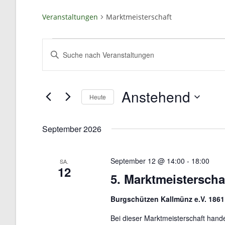
Veranstaltungen
Marktmeisterschaft
V
B
e
i
r
t
a
t
Anstehend
Heute
n
e
D
s
S
a
c
t
September 2026
t
h
a
u
l
l
September 12 @ 14:00
-
18:00
SA.
m
ü
12
t
5. Marktmeisterscha
w
s
u
ä
s
n
Burgschützen Kallmünz e.V. 186
h
e
g
l
l
Bei dieser Marktmeisterschaft hand