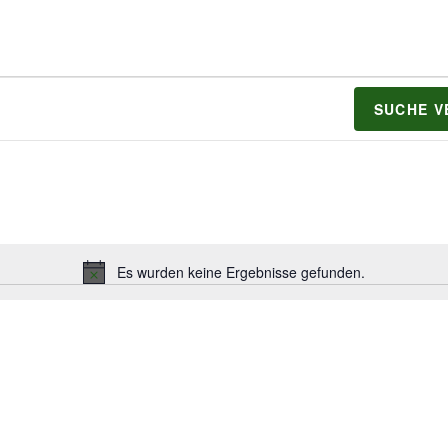
SUCHE 
Es wurden keine Ergebnisse gefunden.
H
i
n
w
e
i
s